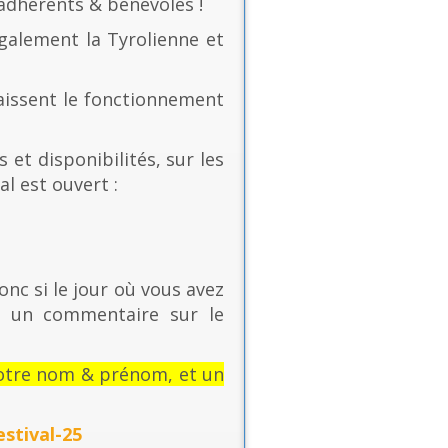
 adhérents & bénévoles !
également la Tyrolienne et
naissent le fonctionnement
 et disponibilités, sur les
al est ouvert :
onc si le jour où vous avez
t un commentaire sur le
: votre nom & prénom, et un
stival-25