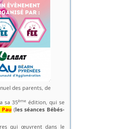
nnuel des parents, de
ème
a sa 35
édition, qui se
e Pau
(
les séances Bébés-
ures qui œuvrent dans le