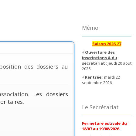
Mémo
Saison 2026-27
√
Ouverture des
inscriptions & du
secrétariat
: jeudi 20 août
position des dossiers au
2026.
√
Rentrée
: mardi 22
septembre 2026.
ssociation
. Les dossiers
oritaires.
Le Secrétariat
Fermeture estivale du
18/07 au 19/08/2026.