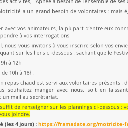
es activités, l'Apnée a besoin de l’ensemble de ses
Motricité a un grand besoin de volontaires ; mais 
er avec vos animateurs, la plupart d’entre eux con
épondre à vos interrogations.
al, nous vous invitons à vous inscrire selon vos envies
quant sur les liens ci-dessous ; sachant que le Festiv
 9h à 12h,
de 10h à 18h.
n repas chaud est servi aux volontaires présents ; d
us souhaitez manger avec nous, soit en laissan
 un mail au secrétariat.
l suffit de renseigner sur les plannings ci-dessous 
ous joindre.
té
(les 4 jours) :
https://framadate.org/motricite-fe