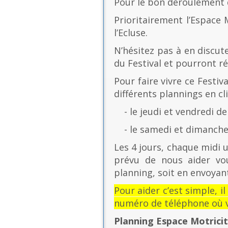
Pour le bon déroulement d
Prioritairement l’Espace 
l’Ecluse.
N’hésitez pas à en discut
du Festival et pourront r
Pour faire vivre ce Festiv
différents plannings en cli
- le jeudi et vendredi de
- le samedi et dimanche 
Les 4 jours, chaque midi u
prévu de nous aider vo
planning, soit en envoyant
Pour aider c’est simple, i
numéro de téléphone où v
Planning Espace Motrici