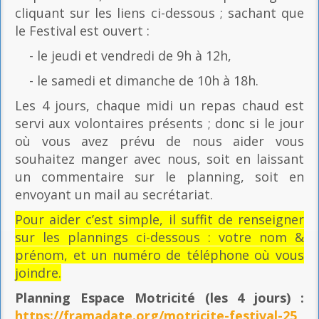
cliquant sur les liens ci-dessous ; sachant que
le Festival est ouvert :
- le jeudi et vendredi de 9h à 12h,
- le samedi et dimanche de 10h à 18h.
Les 4 jours, chaque midi un repas chaud est
servi aux volontaires présents ; donc si le jour
où vous avez prévu de nous aider vous
souhaitez manger avec nous, soit en laissant
un commentaire sur le planning, soit en
envoyant un mail au secrétariat.
Pour aider c’est simple, il suffit de renseigner
sur les plannings ci-dessous : votre nom &
prénom, et un numéro de téléphone où vous
joindre.
Planning Espace Motricité
(les 4 jours) :
https://framadate.org/motricite-festival-25