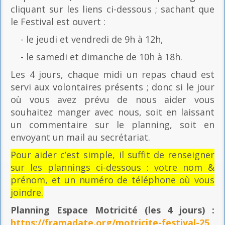
cliquant sur les liens ci-dessous ; sachant que
le Festival est ouvert :
- le jeudi et vendredi de 9h à 12h,
- le samedi et dimanche de 10h à 18h.
Les 4 jours, chaque midi un repas chaud est
servi aux volontaires présents ; donc si le jour
où vous avez prévu de nous aider vous
souhaitez manger avec nous, soit en laissant
un commentaire sur le planning, soit en
envoyant un mail au secrétariat.
Pour aider c’est simple, il suffit de renseigner
sur les plannings ci-dessous : votre nom &
prénom, et un numéro de téléphone où vous
joindre.
Planning Espace Motricité
(les 4 jours) :
https://framadate.org/motricite-festival-25