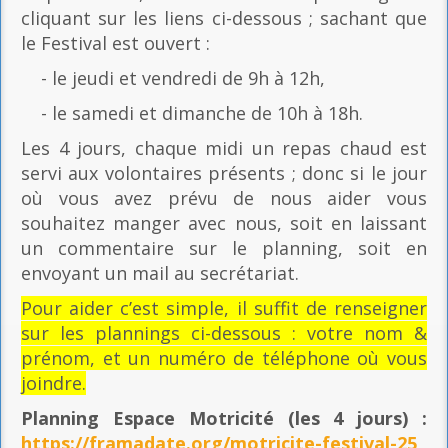
cliquant sur les liens ci-dessous ; sachant que
le Festival est ouvert :
- le jeudi et vendredi de 9h à 12h,
- le samedi et dimanche de 10h à 18h.
Les 4 jours, chaque midi un repas chaud est
servi aux volontaires présents ; donc si le jour
où vous avez prévu de nous aider vous
souhaitez manger avec nous, soit en laissant
un commentaire sur le planning, soit en
envoyant un mail au secrétariat.
Pour aider c’est simple, il suffit de renseigner
sur les plannings ci-dessous : votre nom &
prénom, et un numéro de téléphone où vous
joindre.
Planning Espace Motricité
(les 4 jours) :
https://framadate.org/motricite-festival-25