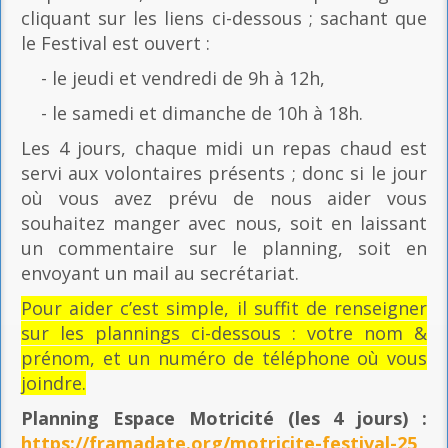
cliquant sur les liens ci-dessous ; sachant que
le Festival est ouvert :
- le jeudi et vendredi de 9h à 12h,
- le samedi et dimanche de 10h à 18h.
Les 4 jours, chaque midi un repas chaud est
servi aux volontaires présents ; donc si le jour
où vous avez prévu de nous aider vous
souhaitez manger avec nous, soit en laissant
un commentaire sur le planning, soit en
envoyant un mail au secrétariat.
Pour aider c’est simple, il suffit de renseigner
sur les plannings ci-dessous : votre nom &
prénom, et un numéro de téléphone où vous
joindre.
Planning Espace Motricité
(les 4 jours) :
https://framadate.org/motricite-festival-25