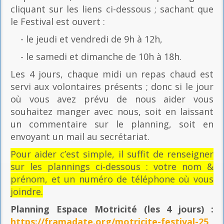
cliquant sur les liens ci-dessous ; sachant que
le Festival est ouvert :
- le jeudi et vendredi de 9h à 12h,
- le samedi et dimanche de 10h à 18h.
Les 4 jours, chaque midi un repas chaud est
servi aux volontaires présents ; donc si le jour
où vous avez prévu de nous aider vous
souhaitez manger avec nous, soit en laissant
un commentaire sur le planning, soit en
envoyant un mail au secrétariat.
Pour aider c’est simple, il suffit de renseigner
sur les plannings ci-dessous : votre nom &
prénom, et un numéro de téléphone où vous
joindre.
Planning Espace Motricité
(les 4 jours) :
https://framadate.org/motricite-festival-25