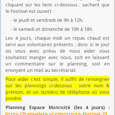
cliquant sur les liens ci-dessous ; sachant que
le Festival est ouvert :
- le jeudi et vendredi de 9h à 12h,
- le samedi et dimanche de 10h à 18h.
Les 4 jours, chaque midi un repas chaud est
servi aux volontaires présents ; donc si le jour
où vous avez prévu de nous aider vous
souhaitez manger avec nous, soit en laissant
un commentaire sur le planning, soit en
envoyant un mail au secrétariat.
Pour aider c’est simple, il suffit de renseigner
sur les plannings ci-dessous : votre nom &
prénom, et un numéro de téléphone où vous
joindre.
Planning Espace Motricité
(les 4 jours) :
https://framadate.org/motricite-festival-25