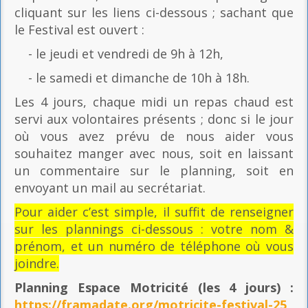
cliquant sur les liens ci-dessous ; sachant que
le Festival est ouvert :
- le jeudi et vendredi de 9h à 12h,
- le samedi et dimanche de 10h à 18h.
Les 4 jours, chaque midi un repas chaud est
servi aux volontaires présents ; donc si le jour
où vous avez prévu de nous aider vous
souhaitez manger avec nous, soit en laissant
un commentaire sur le planning, soit en
envoyant un mail au secrétariat.
Pour aider c’est simple, il suffit de renseigner
sur les plannings ci-dessous : votre nom &
prénom, et un numéro de téléphone où vous
joindre.
Planning Espace Motricité
(les 4 jours) :
https://framadate.org/motricite-festival-25