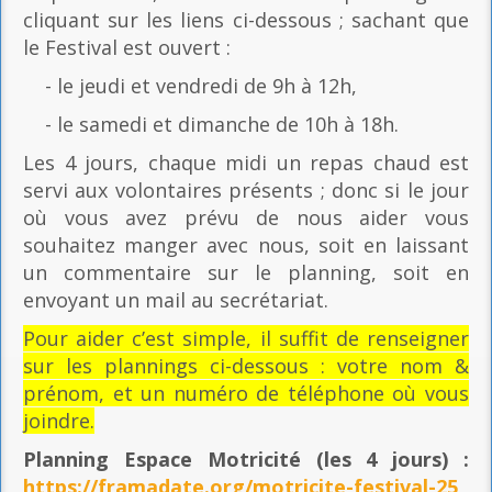
cliquant sur les liens ci-dessous ; sachant que
le Festival est ouvert :
- le jeudi et vendredi de 9h à 12h,
- le samedi et dimanche de 10h à 18h.
Les 4 jours, chaque midi un repas chaud est
servi aux volontaires présents ; donc si le jour
où vous avez prévu de nous aider vous
souhaitez manger avec nous, soit en laissant
un commentaire sur le planning, soit en
envoyant un mail au secrétariat.
Pour aider c’est simple, il suffit de renseigner
sur les plannings ci-dessous : votre nom &
prénom, et un numéro de téléphone où vous
joindre.
Planning Espace Motricité
(les 4 jours) :
https://framadate.org/motricite-festival-25