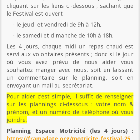
cliquant sur les liens ci-dessous ; sachant que
le Festival est ouvert :
- le jeudi et vendredi de 9h à 12h,
- le samedi et dimanche de 10h à 18h.
Les 4 jours, chaque midi un repas chaud est
servi aux volontaires présents ; donc si le jour
où vous avez prévu de nous aider vous
souhaitez manger avec nous, soit en laissant
un commentaire sur le planning, soit en
envoyant un mail au secrétariat.
Pour aider c’est simple, il suffit de renseigner
sur les plannings ci-dessous : votre nom &
prénom, et un numéro de téléphone où vous
joindre.
Planning Espace Motricité
(les 4 jours) :
https://framadate.org/motricite-festival-25