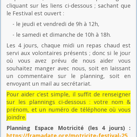
cliquant sur les liens ci-dessous ; sachant que
le Festival est ouvert :
- le jeudi et vendredi de 9h à 12h,
- le samedi et dimanche de 10h à 18h.
Les 4 jours, chaque midi un repas chaud est
servi aux volontaires présents ; donc si le jour
où vous avez prévu de nous aider vous
souhaitez manger avec nous, soit en laissant
un commentaire sur le planning, soit en
envoyant un mail au secrétariat.
Pour aider c’est simple, il suffit de renseigner
sur les plannings ci-dessous : votre nom &
prénom, et un numéro de téléphone où vous
joindre.
Planning Espace Motricité
(les 4 jours) :
https://framadate.org/motricite-festival-25