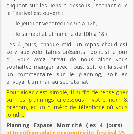
cliquant sur les liens ci-dessous ; sachant que
le Festival est ouvert :
- le jeudi et vendredi de 9h à 12h,
- le samedi et dimanche de 10h à 18h.
Les 4 jours, chaque midi un repas chaud est
servi aux volontaires présents ; donc si le jour
où vous avez prévu de nous aider vous
souhaitez manger avec nous, soit en laissant
un commentaire sur le planning, soit en
envoyant un mail au secrétariat.
Pour aider c’est simple, il suffit de renseigner
sur les plannings ci-dessous : votre nom &
prénom, et un numéro de téléphone où vous
joindre.
Planning Espace Motricité
(les 4 jours) :
https://framadate.org/motricite-festival-25