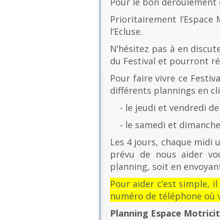
Pour le bon déroulement d
Prioritairement l’Espace 
l’Ecluse.
N’hésitez pas à en discut
du Festival et pourront r
Pour faire vivre ce Festiv
différents plannings en cli
- le jeudi et vendredi de
- le samedi et dimanche 
Les 4 jours, chaque midi u
prévu de nous aider vo
planning, soit en envoyant
Pour aider c’est simple, i
numéro de téléphone où v
Planning Espace Motrici