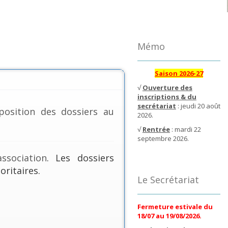
Mémo
Saison 2026-27
√
Ouverture des
inscriptions & du
secrétariat
: jeudi 20 août
position des dossiers au
2026.
√
Rentrée
: mardi 22
septembre 2026.
ssociation
. Les dossiers
oritaires.
Le Secrétariat
Fermeture estivale du
18/07 au 19/08/2026.