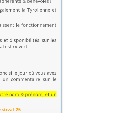
 adhérents & bénévoles !
également la Tyrolienne et
naissent le fonctionnement
 et disponibilités, sur les
al est ouvert :
onc si le jour où vous avez
t un commentaire sur le
: votre nom & prénom, et un
stival-25