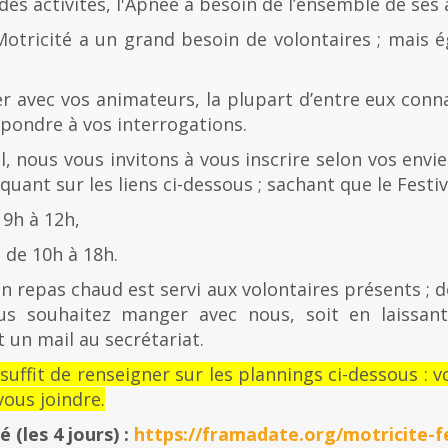
es activités, l'Apnée a besoin de l’ensemble de ses
Motricité a un grand besoin de volontaires ; mais 
er avec vos animateurs, la plupart d’entre eux con
épondre à vos interrogations.
al, nous vous invitons à vous inscrire selon vos envies
quant sur les liens ci-dessous ; sachant que le Festiv
 9h à 12h,
de 10h à 18h.
n repas chaud est servi aux volontaires présents ; d
us souhaitez manger avec nous, soit en laissan
 un mail au secrétariat.
l suffit de renseigner sur les plannings ci-dessous 
ous joindre.
té
(les 4 jours) :
https://framadate.org/motricite-fe