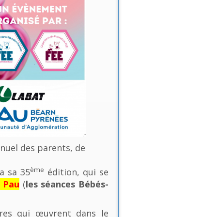
nnuel des parents, de
ème
a sa 35
édition, qui se
e Pau
(
les séances Bébés-
ures qui œuvrent dans le