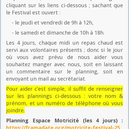
cliquant sur les liens ci-dessous ; sachant que
le Festival est ouvert :
- le jeudi et vendredi de 9h à 12h,
- le samedi et dimanche de 10h à 18h.
Les 4 jours, chaque midi un repas chaud est
servi aux volontaires présents ; donc si le jour
où vous avez prévu de nous aider vous
souhaitez manger avec nous, soit en laissant
un commentaire sur le planning, soit en
envoyant un mail au secrétariat.
Pour aider c’est simple, il suffit de renseigner
sur les plannings ci-dessous : votre nom &
prénom, et un numéro de téléphone où vous
joindre.
Planning Espace Motricité
(les 4 jours) :
https://framadate.org/motricite-festival-25