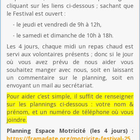
cliquant sur les liens ci-dessous ; sachant que
le Festival est ouvert :
- le jeudi et vendredi de 9h à 12h,
- le samedi et dimanche de 10h à 18h.
Les 4 jours, chaque midi un repas chaud est
servi aux volontaires présents ; donc si le jour
où vous avez prévu de nous aider vous
souhaitez manger avec nous, soit en laissant
un commentaire sur le planning, soit en
envoyant un mail au secrétariat.
Pour aider c’est simple, il suffit de renseigner
sur les plannings ci-dessous : votre nom &
prénom, et un numéro de téléphone où vous
joindre.
Planning Espace Motricité
(les 4 jours) :
https://framadate.org/motricite-festival-25