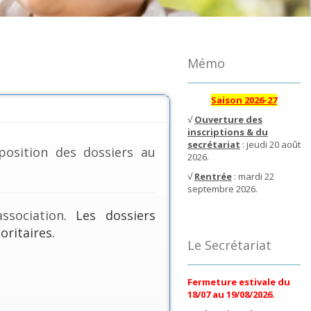
Mémo
Saison 2026-27
√
Ouverture des
inscriptions & du
secrétariat
: jeudi 20 août
position des dossiers au
2026.
√
Rentrée
: mardi 22
septembre 2026.
ssociation
. Les dossiers
oritaires.
Le Secrétariat
Fermeture estivale du
18/07 au 19/08/2026.