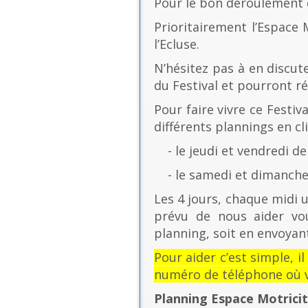
Pour le bon déroulement d
Prioritairement l’Espace 
l’Ecluse.
N’hésitez pas à en discut
du Festival et pourront r
Pour faire vivre ce Festiv
différents plannings en cli
- le jeudi et vendredi de
- le samedi et dimanche 
Les 4 jours, chaque midi u
prévu de nous aider vo
planning, soit en envoyant
Pour aider c’est simple, i
numéro de téléphone où v
Planning Espace Motrici