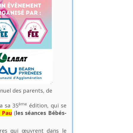
nnuel des parents, de
ème
a sa 35
édition, qui se
e Pau
(
les séances Bébés-
ures qui œuvrent dans le