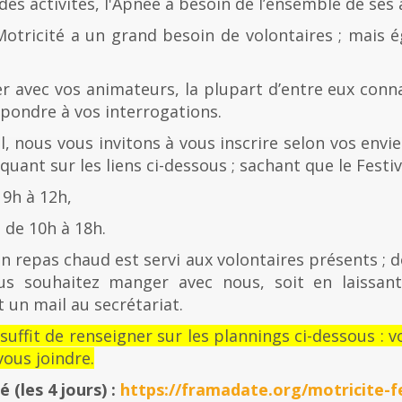
es activités, l'Apnée a besoin de l’ensemble de ses
Motricité a un grand besoin de volontaires ; mais 
er avec vos animateurs, la plupart d’entre eux con
épondre à vos interrogations.
al, nous vous invitons à vous inscrire selon vos envies
quant sur les liens ci-dessous ; sachant que le Festiv
 9h à 12h,
de 10h à 18h.
n repas chaud est servi aux volontaires présents ; d
us souhaitez manger avec nous, soit en laissan
 un mail au secrétariat.
l suffit de renseigner sur les plannings ci-dessous 
ous joindre.
té
(les 4 jours) :
https://framadate.org/motricite-fe