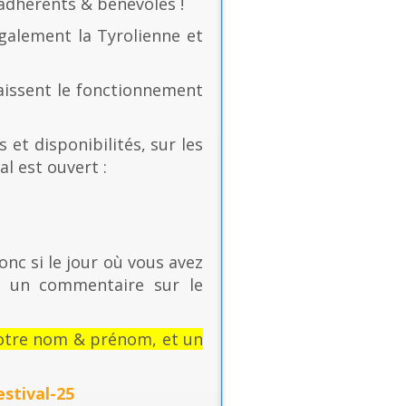
 adhérents & bénévoles !
également la Tyrolienne et
naissent le fonctionnement
 et disponibilités, sur les
al est ouvert :
onc si le jour où vous avez
t un commentaire sur le
: votre nom & prénom, et un
stival-25