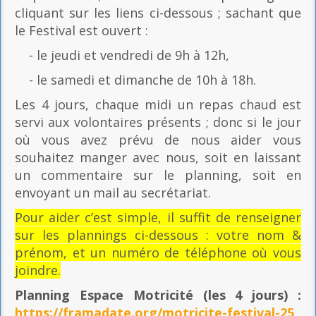
cliquant sur les liens ci-dessous ; sachant que
le Festival est ouvert :
- le jeudi et vendredi de 9h à 12h,
- le samedi et dimanche de 10h à 18h.
Les 4 jours, chaque midi un repas chaud est
servi aux volontaires présents ; donc si le jour
où vous avez prévu de nous aider vous
souhaitez manger avec nous, soit en laissant
un commentaire sur le planning, soit en
envoyant un mail au secrétariat.
Pour aider c’est simple, il suffit de renseigner
sur les plannings ci-dessous : votre nom &
prénom, et un numéro de téléphone où vous
joindre.
Planning Espace Motricité
(les 4 jours) :
https://framadate.org/motricite-festival-25