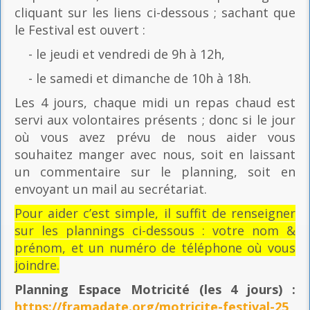
cliquant sur les liens ci-dessous ; sachant que
le Festival est ouvert :
- le jeudi et vendredi de 9h à 12h,
- le samedi et dimanche de 10h à 18h.
Les 4 jours, chaque midi un repas chaud est
servi aux volontaires présents ; donc si le jour
où vous avez prévu de nous aider vous
souhaitez manger avec nous, soit en laissant
un commentaire sur le planning, soit en
envoyant un mail au secrétariat.
Pour aider c’est simple, il suffit de renseigner
sur les plannings ci-dessous : votre nom &
prénom, et un numéro de téléphone où vous
joindre.
Planning Espace Motricité
(les 4 jours) :
https://framadate.org/motricite-festival-25