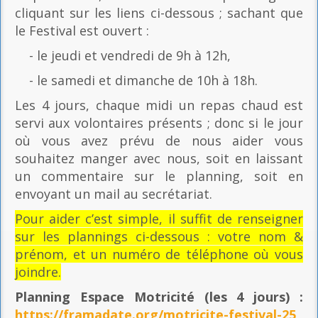
cliquant sur les liens ci-dessous ; sachant que
le Festival est ouvert :
- le jeudi et vendredi de 9h à 12h,
- le samedi et dimanche de 10h à 18h.
Les 4 jours, chaque midi un repas chaud est
servi aux volontaires présents ; donc si le jour
où vous avez prévu de nous aider vous
souhaitez manger avec nous, soit en laissant
un commentaire sur le planning, soit en
envoyant un mail au secrétariat.
Pour aider c’est simple, il suffit de renseigner
sur les plannings ci-dessous : votre nom &
prénom, et un numéro de téléphone où vous
joindre.
Planning Espace Motricité
(les 4 jours) :
https://framadate.org/motricite-festival-25