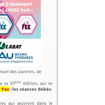
nnuel des parents, de
ème
a sa 35
édition, qui se
e Pau
(
les séances Bébés-
ures qui œuvrent dans le