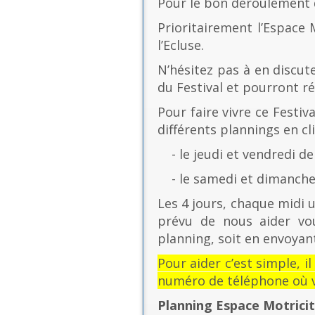
Pour le bon déroulement d
Prioritairement l’Espace 
l’Ecluse.
N’hésitez pas à en discut
du Festival et pourront r
Pour faire vivre ce Festiv
différents plannings en cli
- le jeudi et vendredi de
- le samedi et dimanche 
Les 4 jours, chaque midi u
prévu de nous aider vo
planning, soit en envoyant
Pour aider c’est simple, i
numéro de téléphone où v
Planning Espace Motrici