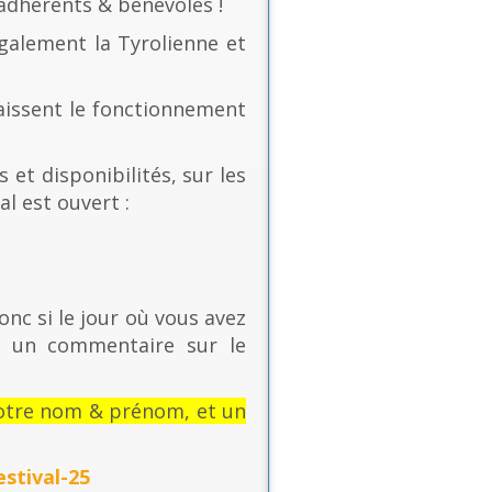
 adhérents & bénévoles !
également la Tyrolienne et
naissent le fonctionnement
 et disponibilités, sur les
al est ouvert :
onc si le jour où vous avez
t un commentaire sur le
: votre nom & prénom, et un
stival-25