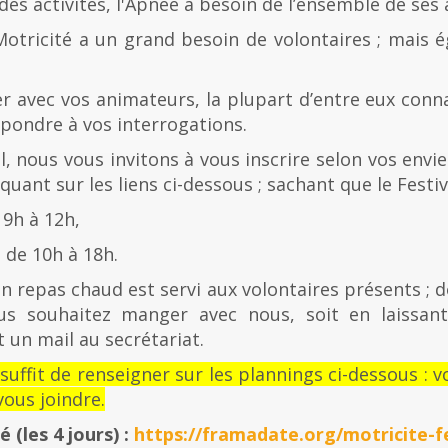
es activités, l'Apnée a besoin de l’ensemble de ses
Motricité a un grand besoin de volontaires ; mais 
er avec vos animateurs, la plupart d’entre eux con
épondre à vos interrogations.
al, nous vous invitons à vous inscrire selon vos envies
quant sur les liens ci-dessous ; sachant que le Festiv
 9h à 12h,
de 10h à 18h.
n repas chaud est servi aux volontaires présents ; d
us souhaitez manger avec nous, soit en laissan
 un mail au secrétariat.
l suffit de renseigner sur les plannings ci-dessous 
ous joindre.
té
(les 4 jours) :
https://framadate.org/motricite-fe