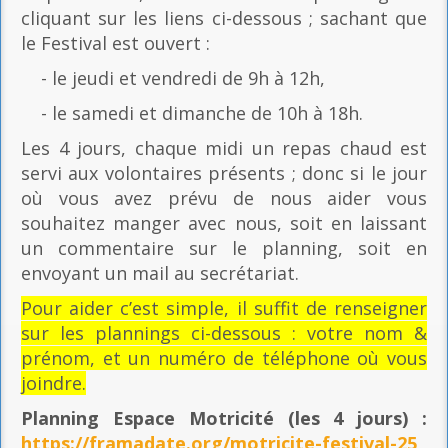
cliquant sur les liens ci-dessous ; sachant que
le Festival est ouvert :
- le jeudi et vendredi de 9h à 12h,
- le samedi et dimanche de 10h à 18h.
Les 4 jours, chaque midi un repas chaud est
servi aux volontaires présents ; donc si le jour
où vous avez prévu de nous aider vous
souhaitez manger avec nous, soit en laissant
un commentaire sur le planning, soit en
envoyant un mail au secrétariat.
Pour aider c’est simple, il suffit de renseigner
sur les plannings ci-dessous : votre nom &
prénom, et un numéro de téléphone où vous
joindre.
Planning Espace Motricité
(les 4 jours) :
https://framadate.org/motricite-festival-25