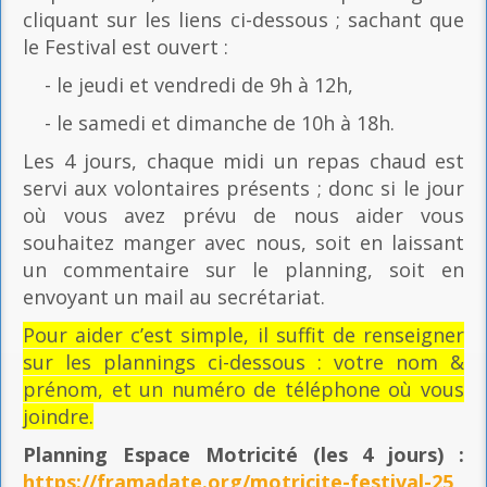
cliquant sur les liens ci-dessous ; sachant que
le Festival est ouvert :
- le jeudi et vendredi de 9h à 12h,
- le samedi et dimanche de 10h à 18h.
Les 4 jours, chaque midi un repas chaud est
servi aux volontaires présents ; donc si le jour
où vous avez prévu de nous aider vous
souhaitez manger avec nous, soit en laissant
un commentaire sur le planning, soit en
envoyant un mail au secrétariat.
Pour aider c’est simple, il suffit de renseigner
sur les plannings ci-dessous : votre nom &
prénom, et un numéro de téléphone où vous
joindre.
Planning Espace Motricité
(les 4 jours) :
https://framadate.org/motricite-festival-25