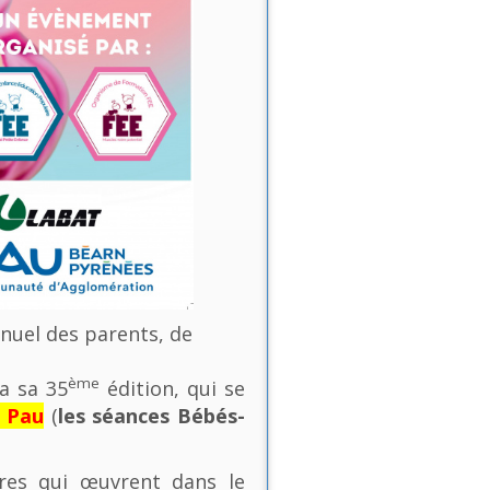
nnuel des parents, de
ème
a sa 35
édition, qui se
e Pau
(
les séances Bébés-
ures qui œuvrent dans le