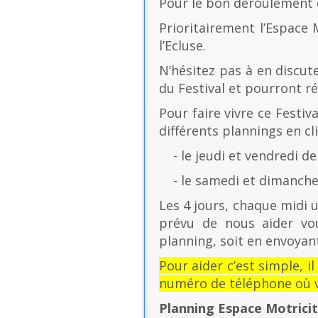
Pour le bon déroulement d
Prioritairement l’Espace 
l’Ecluse.
N’hésitez pas à en discut
du Festival et pourront r
Pour faire vivre ce Festiv
différents plannings en cli
- le jeudi et vendredi de
- le samedi et dimanche 
Les 4 jours, chaque midi u
prévu de nous aider vo
planning, soit en envoyant
Pour aider c’est simple, i
numéro de téléphone où v
Planning Espace Motrici