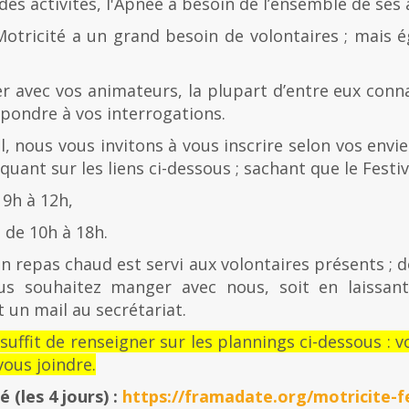
es activités, l'Apnée a besoin de l’ensemble de ses
Motricité a un grand besoin de volontaires ; mais 
er avec vos animateurs, la plupart d’entre eux con
épondre à vos interrogations.
al, nous vous invitons à vous inscrire selon vos envies
quant sur les liens ci-dessous ; sachant que le Festiv
 9h à 12h,
de 10h à 18h.
n repas chaud est servi aux volontaires présents ; d
us souhaitez manger avec nous, soit en laissan
 un mail au secrétariat.
l suffit de renseigner sur les plannings ci-dessous 
ous joindre.
té
(les 4 jours) :
https://framadate.org/motricite-fe