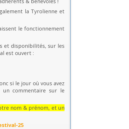
 adhérents & bénévoles !
également la Tyrolienne et
naissent le fonctionnement
 et disponibilités, sur les
al est ouvert :
onc si le jour où vous avez
t un commentaire sur le
: votre nom & prénom, et un
stival-25