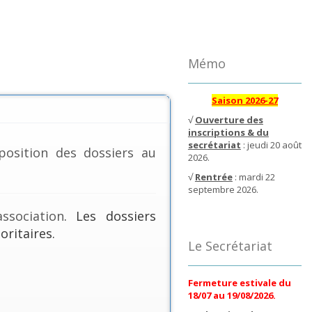
Mémo
Saison 2026-27
√
Ouverture des
inscriptions & du
secrétariat
: jeudi 20 août
position des dossiers au
2026.
√
Rentrée
: mardi 22
septembre 2026.
ssociation
. Les dossiers
oritaires.
Le Secrétariat
Fermeture estivale du
18/07 au 19/08/2026.