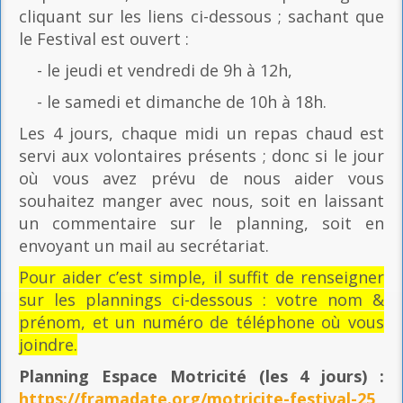
cliquant sur les liens ci-dessous ; sachant que
le Festival est ouvert :
- le jeudi et vendredi de 9h à 12h,
- le samedi et dimanche de 10h à 18h.
Les 4 jours, chaque midi un repas chaud est
servi aux volontaires présents ; donc si le jour
où vous avez prévu de nous aider vous
souhaitez manger avec nous, soit en laissant
un commentaire sur le planning, soit en
envoyant un mail au secrétariat.
Pour aider c’est simple, il suffit de renseigner
sur les plannings ci-dessous : votre nom &
prénom, et un numéro de téléphone où vous
joindre.
Planning Espace Motricité
(les 4 jours) :
https://framadate.org/motricite-festival-25