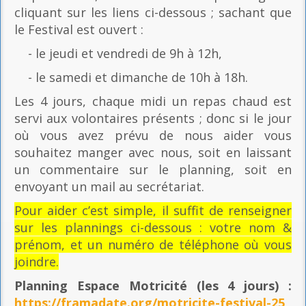
cliquant sur les liens ci-dessous ; sachant que
le Festival est ouvert :
- le jeudi et vendredi de 9h à 12h,
- le samedi et dimanche de 10h à 18h.
Les 4 jours, chaque midi un repas chaud est
servi aux volontaires présents ; donc si le jour
où vous avez prévu de nous aider vous
souhaitez manger avec nous, soit en laissant
un commentaire sur le planning, soit en
envoyant un mail au secrétariat.
Pour aider c’est simple, il suffit de renseigner
sur les plannings ci-dessous : votre nom &
prénom, et un numéro de téléphone où vous
joindre.
Planning Espace Motricité
(les 4 jours) :
https://framadate.org/motricite-festival-25