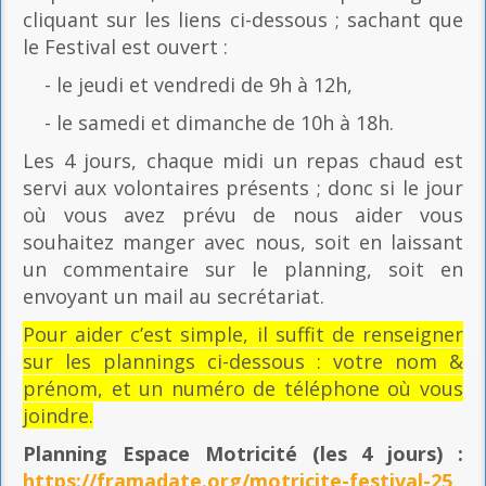
cliquant sur les liens ci-dessous ; sachant que
le Festival est ouvert :
- le jeudi et vendredi de 9h à 12h,
- le samedi et dimanche de 10h à 18h.
Les 4 jours, chaque midi un repas chaud est
servi aux volontaires présents ; donc si le jour
où vous avez prévu de nous aider vous
souhaitez manger avec nous, soit en laissant
un commentaire sur le planning, soit en
envoyant un mail au secrétariat.
Pour aider c’est simple, il suffit de renseigner
sur les plannings ci-dessous : votre nom &
prénom, et un numéro de téléphone où vous
joindre.
Planning Espace Motricité
(les 4 jours) :
https://framadate.org/motricite-festival-25