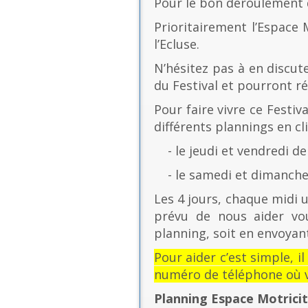
Pour le bon déroulement d
Prioritairement l’Espace 
l’Ecluse.
N’hésitez pas à en discut
du Festival et pourront r
Pour faire vivre ce Festiv
différents plannings en cli
- le jeudi et vendredi de
- le samedi et dimanche 
Les 4 jours, chaque midi u
prévu de nous aider vo
planning, soit en envoyant
Pour aider c’est simple, i
numéro de téléphone où v
Planning Espace Motrici