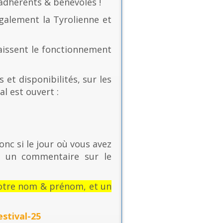
 adhérents & bénévoles !
également la Tyrolienne et
naissent le fonctionnement
 et disponibilités, sur les
al est ouvert :
onc si le jour où vous avez
t un commentaire sur le
: votre nom & prénom, et un
stival-25