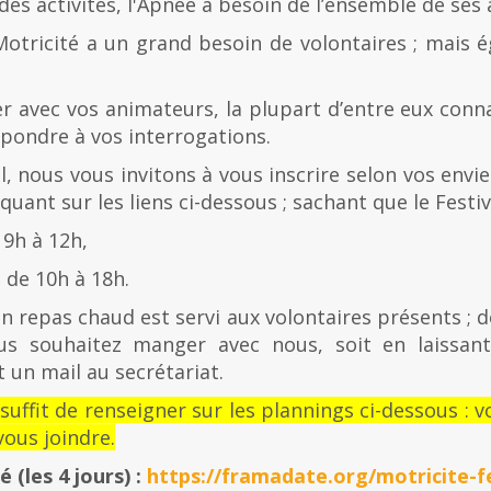
es activités, l'Apnée a besoin de l’ensemble de ses
Motricité a un grand besoin de volontaires ; mais 
er avec vos animateurs, la plupart d’entre eux con
épondre à vos interrogations.
al, nous vous invitons à vous inscrire selon vos envies
quant sur les liens ci-dessous ; sachant que le Festiv
 9h à 12h,
de 10h à 18h.
n repas chaud est servi aux volontaires présents ; d
us souhaitez manger avec nous, soit en laissan
 un mail au secrétariat.
l suffit de renseigner sur les plannings ci-dessous 
ous joindre.
té
(les 4 jours) :
https://framadate.org/motricite-fe