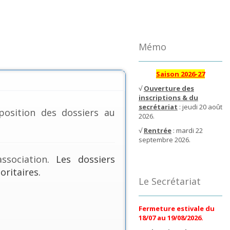
Mémo
Saison 2026-27
√
Ouverture des
inscriptions & du
secrétariat
: jeudi 20 août
position des dossiers au
2026.
√
Rentrée
: mardi 22
septembre 2026.
ssociation
. Les dossiers
oritaires.
Le Secrétariat
Fermeture estivale du
18/07 au 19/08/2026.