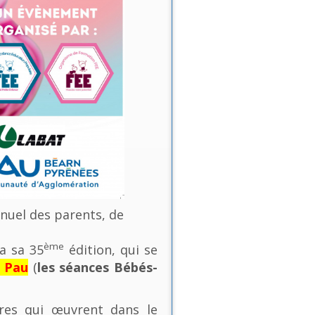
nnuel des parents, de
ème
a sa 35
édition, qui se
e Pau
(
les séances Bébés-
ures qui œuvrent dans le