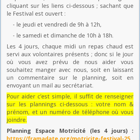
cliquant sur les liens ci-dessous ; sachant que
le Festival est ouvert :
- le jeudi et vendredi de 9h à 12h,
- le samedi et dimanche de 10h à 18h.
Les 4 jours, chaque midi un repas chaud est
servi aux volontaires présents ; donc si le jour
où vous avez prévu de nous aider vous
souhaitez manger avec nous, soit en laissant
un commentaire sur le planning, soit en
envoyant un mail au secrétariat.
Pour aider c’est simple, il suffit de renseigner
sur les plannings ci-dessous : votre nom &
prénom, et un numéro de téléphone où vous
joindre.
Planning Espace Motricité
(les 4 jours) :
https://framadate.org/motricite-festival-25