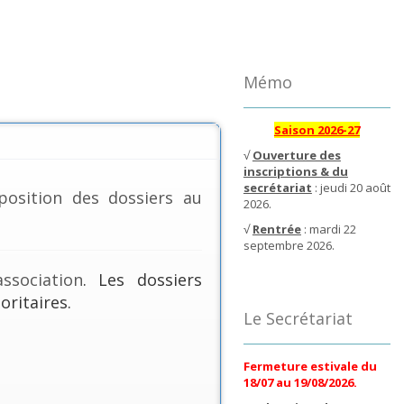
Mémo
Saison 2026-27
√
Ouverture des
inscriptions & du
secrétariat
: jeudi 20 août
position des dossiers au
2026.
√
Rentrée
: mardi 22
septembre 2026.
ssociation
. Les dossiers
oritaires.
Le Secrétariat
Fermeture estivale du
18/07 au 19/08/2026.