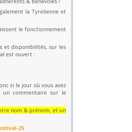
 adhérents & bénévoles !
également la Tyrolienne et
naissent le fonctionnement
 et disponibilités, sur les
al est ouvert :
onc si le jour où vous avez
t un commentaire sur le
: votre nom & prénom, et un
stival-25