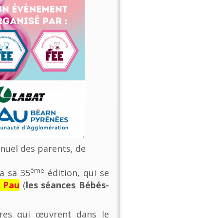
nnuel des parents, de
ème
a sa 35
édition, qui se
e Pau
(
les séances Bébés-
ures qui œuvrent dans le