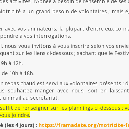
es activités, l'Apnée a besoin de l’ensemble de ses
Motricité a un grand besoin de volontaires ; mais 
er avec vos animateurs, la plupart d’entre eux con
épondre à vos interrogations.
al, nous vous invitons à vous inscrire selon vos envies
quant sur les liens ci-dessous ; sachant que le Festiv
 9h à 12h,
de 10h à 18h.
n repas chaud est servi aux volontaires présents ; d
us souhaitez manger avec nous, soit en laissan
 un mail au secrétariat.
l suffit de renseigner sur les plannings ci-dessous 
ous joindre.
té
(les 4 jours) :
https://framadate.org/motricite-fe