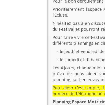
Pour le bon déroulement d
Prioritairement l’Espace 
l’Ecluse.
N’hésitez pas à en discut
du Festival et pourront r
Pour faire vivre ce Festiv
différents plannings en cli
- le jeudi et vendredi de
- le samedi et dimanche 
Les 4 jours, chaque midi u
prévu de nous aider vo
planning, soit en envoyant
Pour aider c’est simple, i
numéro de téléphone où v
Planning Espace Motrici