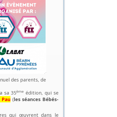
nnuel des parents, de
ème
a sa 35
édition, qui se
e Pau
(
les séances Bébés-
ures qui œuvrent dans le