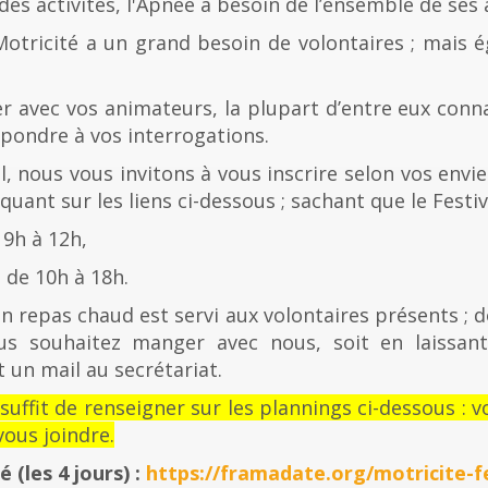
es activités, l'Apnée a besoin de l’ensemble de ses
Motricité a un grand besoin de volontaires ; mais 
er avec vos animateurs, la plupart d’entre eux con
épondre à vos interrogations.
al, nous vous invitons à vous inscrire selon vos envies
quant sur les liens ci-dessous ; sachant que le Festiv
 9h à 12h,
de 10h à 18h.
n repas chaud est servi aux volontaires présents ; d
us souhaitez manger avec nous, soit en laissan
 un mail au secrétariat.
l suffit de renseigner sur les plannings ci-dessous 
ous joindre.
té
(les 4 jours) :
https://framadate.org/motricite-fe