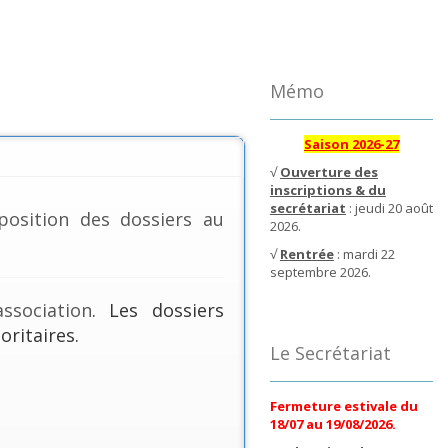
Mémo
Saison 2026-27
√
Ouverture des
inscriptions & du
secrétariat
: jeudi 20 août
position des dossiers au
2026.
√
Rentrée
: mardi 22
septembre 2026.
ssociation
. Les dossiers
oritaires.
Le Secrétariat
Fermeture estivale du
18/07 au 19/08/2026.