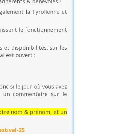
 adhérents & bénévoles !
également la Tyrolienne et
naissent le fonctionnement
 et disponibilités, sur les
al est ouvert :
onc si le jour où vous avez
t un commentaire sur le
: votre nom & prénom, et un
stival-25