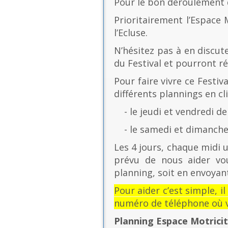
Pour le bon déroulement d
Prioritairement l’Espace 
l’Ecluse.
N’hésitez pas à en discut
du Festival et pourront r
Pour faire vivre ce Festiv
différents plannings en cli
- le jeudi et vendredi de
- le samedi et dimanche 
Les 4 jours, chaque midi u
prévu de nous aider vo
planning, soit en envoyant
Pour aider c’est simple, i
numéro de téléphone où v
Planning Espace Motrici