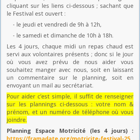
cliquant sur les liens ci-dessous ; sachant que
le Festival est ouvert :
- le jeudi et vendredi de 9h à 12h,
- le samedi et dimanche de 10h à 18h.
Les 4 jours, chaque midi un repas chaud est
servi aux volontaires présents ; donc si le jour
où vous avez prévu de nous aider vous
souhaitez manger avec nous, soit en laissant
un commentaire sur le planning, soit en
envoyant un mail au secrétariat.
Pour aider c’est simple, il suffit de renseigner
sur les plannings ci-dessous : votre nom &
prénom, et un numéro de téléphone où vous
joindre.
Planning Espace Motricité
(les 4 jours) :
https://framadate.org/motricite-festival-25