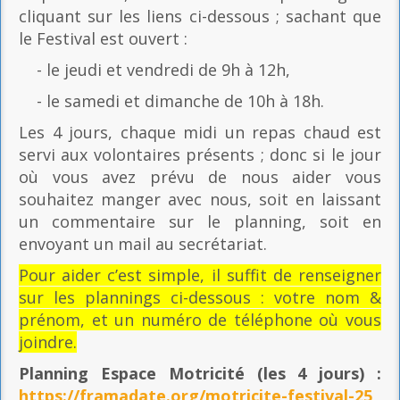
cliquant sur les liens ci-dessous ; sachant que
le Festival est ouvert :
- le jeudi et vendredi de 9h à 12h,
- le samedi et dimanche de 10h à 18h.
Les 4 jours, chaque midi un repas chaud est
servi aux volontaires présents ; donc si le jour
où vous avez prévu de nous aider vous
souhaitez manger avec nous, soit en laissant
un commentaire sur le planning, soit en
envoyant un mail au secrétariat.
Pour aider c’est simple, il suffit de renseigner
sur les plannings ci-dessous : votre nom &
prénom, et un numéro de téléphone où vous
joindre.
Planning Espace Motricité
(les 4 jours) :
https://framadate.org/motricite-festival-25