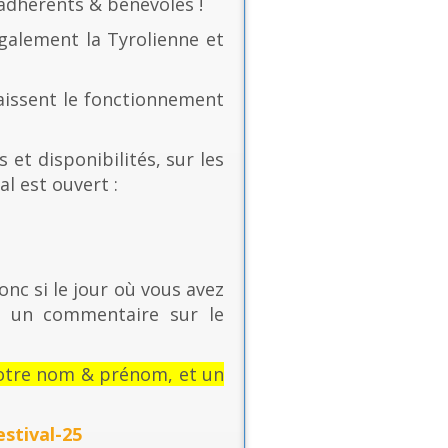
 adhérents & bénévoles !
également la Tyrolienne et
naissent le fonctionnement
 et disponibilités, sur les
al est ouvert :
onc si le jour où vous avez
t un commentaire sur le
: votre nom & prénom, et un
stival-25