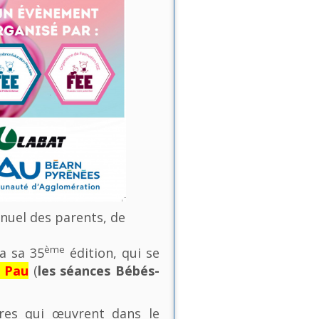
nnuel des parents, de
ème
a sa 35
édition, qui se
e Pau
(
les séances Bébés-
ures qui œuvrent dans le