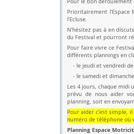
Pour le bon déroulement d
Prioritairement l’Espace 
l’Ecluse.
N’hésitez pas à en discut
du Festival et pourront r
Pour faire vivre ce Festiv
différents plannings en cli
- le jeudi et vendredi de
- le samedi et dimanche 
Les 4 jours, chaque midi u
prévu de nous aider vo
planning, soit en envoyant
Pour aider c’est simple, i
numéro de téléphone où v
Planning Espace Motrici