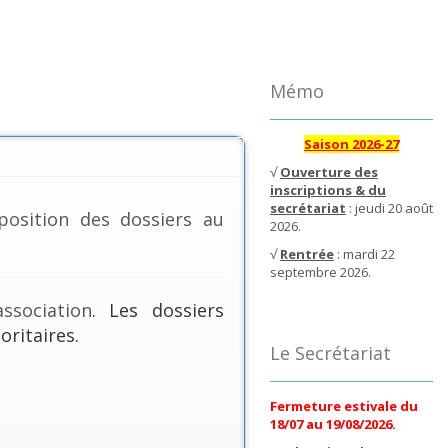
Mémo
Saison 2026-27
√
Ouverture des
inscriptions & du
secrétariat
: jeudi 20 août
position des dossiers au
2026.
√
Rentrée
: mardi 22
septembre 2026.
ssociation
. Les dossiers
oritaires.
Le Secrétariat
Fermeture estivale du
18/07 au 19/08/2026.