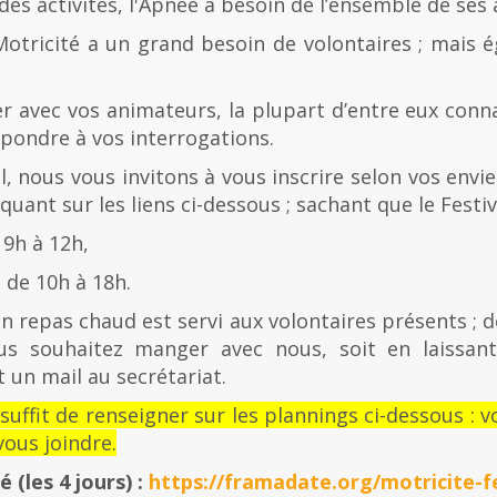
es activités, l'Apnée a besoin de l’ensemble de ses
Motricité a un grand besoin de volontaires ; mais 
er avec vos animateurs, la plupart d’entre eux con
épondre à vos interrogations.
al, nous vous invitons à vous inscrire selon vos envies
quant sur les liens ci-dessous ; sachant que le Festiv
 9h à 12h,
de 10h à 18h.
n repas chaud est servi aux volontaires présents ; d
us souhaitez manger avec nous, soit en laissan
 un mail au secrétariat.
l suffit de renseigner sur les plannings ci-dessous 
ous joindre.
té
(les 4 jours) :
https://framadate.org/motricite-fe