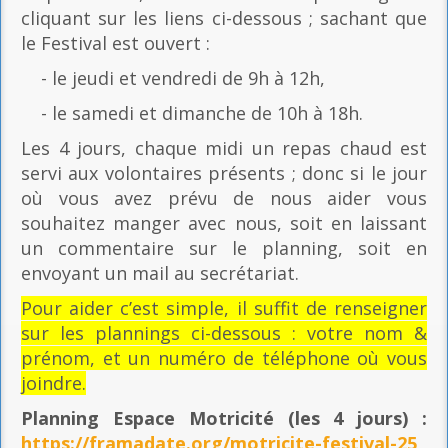
cliquant sur les liens ci-dessous ; sachant que
le Festival est ouvert :
- le jeudi et vendredi de 9h à 12h,
- le samedi et dimanche de 10h à 18h.
Les 4 jours, chaque midi un repas chaud est
servi aux volontaires présents ; donc si le jour
où vous avez prévu de nous aider vous
souhaitez manger avec nous, soit en laissant
un commentaire sur le planning, soit en
envoyant un mail au secrétariat.
Pour aider c’est simple, il suffit de renseigner
sur les plannings ci-dessous : votre nom &
prénom, et un numéro de téléphone où vous
joindre.
Planning Espace Motricité
(les 4 jours) :
https://framadate.org/motricite-festival-25