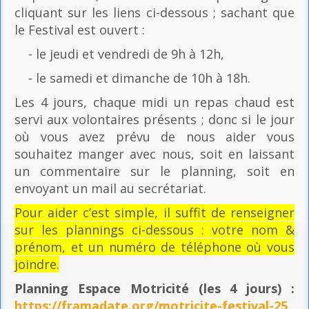
cliquant sur les liens ci-dessous ; sachant que
le Festival est ouvert :
- le jeudi et vendredi de 9h à 12h,
- le samedi et dimanche de 10h à 18h.
Les 4 jours, chaque midi un repas chaud est
servi aux volontaires présents ; donc si le jour
où vous avez prévu de nous aider vous
souhaitez manger avec nous, soit en laissant
un commentaire sur le planning, soit en
envoyant un mail au secrétariat.
Pour aider c’est simple, il suffit de renseigner
sur les plannings ci-dessous : votre nom &
prénom, et un numéro de téléphone où vous
joindre.
Planning Espace Motricité
(les 4 jours) :
https://framadate.org/motricite-festival-25