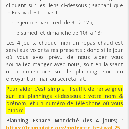
cliquant sur les liens ci-dessous ; sachant que
le Festival est ouvert :
- le jeudi et vendredi de 9h à 12h,
- le samedi et dimanche de 10h à 18h.
Les 4 jours, chaque midi un repas chaud est
servi aux volontaires présents ; donc si le jour
où vous avez prévu de nous aider vous
souhaitez manger avec nous, soit en laissant
un commentaire sur le planning, soit en
envoyant un mail au secrétariat.
Pour aider c’est simple, il suffit de renseigner
sur les plannings ci-dessous : votre nom &
prénom, et un numéro de téléphone où vous
joindre.
Planning Espace Motricité
(les 4 jours) :
https://framadate.org/motricite-festival-25