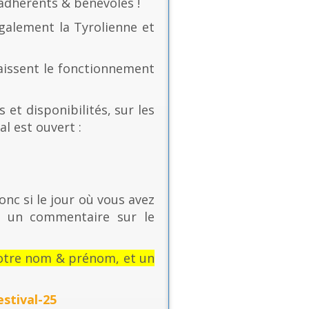
 adhérents & bénévoles !
également la Tyrolienne et
naissent le fonctionnement
 et disponibilités, sur les
al est ouvert :
onc si le jour où vous avez
t un commentaire sur le
: votre nom & prénom, et un
stival-25