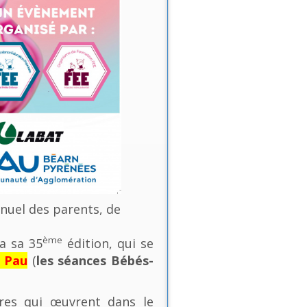
nnuel des parents, de
ème
a sa 35
édition, qui se
e Pau
(
les séances Bébés-
ures qui œuvrent dans le