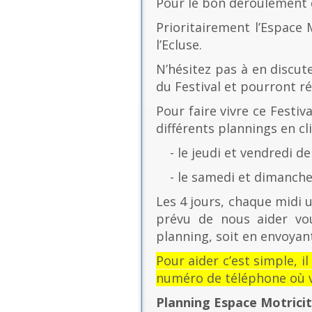
Pour le bon déroulement d
Prioritairement l’Espace 
l’Ecluse.
N’hésitez pas à en discut
du Festival et pourront r
Pour faire vivre ce Festiv
différents plannings en cli
- le jeudi et vendredi de
- le samedi et dimanche 
Les 4 jours, chaque midi u
prévu de nous aider vo
planning, soit en envoyant
Pour aider c’est simple, i
numéro de téléphone où v
Planning Espace Motrici