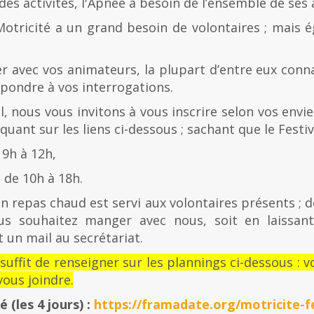
es activités, l'Apnée a besoin de l’ensemble de ses
Motricité a un grand besoin de volontaires ; mais 
er avec vos animateurs, la plupart d’entre eux con
épondre à vos interrogations.
al, nous vous invitons à vous inscrire selon vos envies
quant sur les liens ci-dessous ; sachant que le Festiv
 9h à 12h,
de 10h à 18h.
n repas chaud est servi aux volontaires présents ; d
us souhaitez manger avec nous, soit en laissan
 un mail au secrétariat.
l suffit de renseigner sur les plannings ci-dessous 
ous joindre.
té
(les 4 jours) :
https://framadate.org/motricite-fe