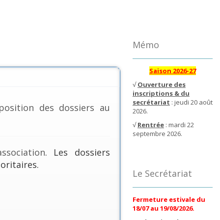
Mémo
Saison 2026-27
√
Ouverture des
inscriptions & du
secrétariat
: jeudi 20 août
position des dossiers au
2026.
√
Rentrée
: mardi 22
septembre 2026.
ssociation
. Les dossiers
oritaires.
Le Secrétariat
Fermeture estivale du
18/07 au 19/08/2026.