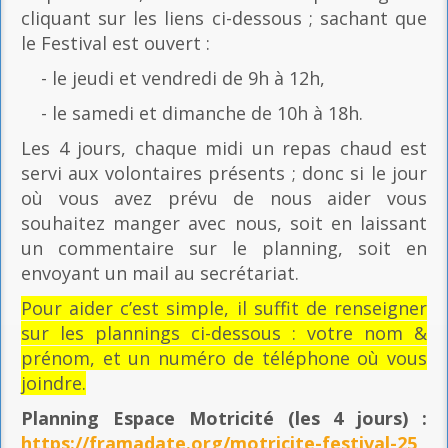
cliquant sur les liens ci-dessous ; sachant que
le Festival est ouvert :
- le jeudi et vendredi de 9h à 12h,
- le samedi et dimanche de 10h à 18h.
Les 4 jours, chaque midi un repas chaud est
servi aux volontaires présents ; donc si le jour
où vous avez prévu de nous aider vous
souhaitez manger avec nous, soit en laissant
un commentaire sur le planning, soit en
envoyant un mail au secrétariat.
Pour aider c’est simple, il suffit de renseigner
sur les plannings ci-dessous : votre nom &
prénom, et un numéro de téléphone où vous
joindre.
Planning Espace Motricité
(les 4 jours) :
https://framadate.org/motricite-festival-25