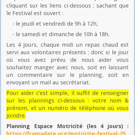
cliquant sur les liens ci-dessous ; sachant que
le Festival est ouvert :
- le jeudi et vendredi de 9h à 12h,
- le samedi et dimanche de 10h à 18h.
Les 4 jours, chaque midi un repas chaud est
servi aux volontaires présents ; donc si le jour
où vous avez prévu de nous aider vous
souhaitez manger avec nous, soit en laissant
un commentaire sur le planning, soit en
envoyant un mail au secrétariat.
Pour aider c’est simple, il suffit de renseigner
sur les plannings ci-dessous : votre nom &
prénom, et un numéro de téléphone où vous
joindre.
Planning Espace Motricité
(les 4 jours) :
https://framadate.org/motricite-festival-25