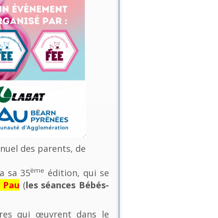
nnuel des parents, de
ème
a sa 35
édition, qui se
e Pau
(
les séances Bébés-
ures qui œuvrent dans le