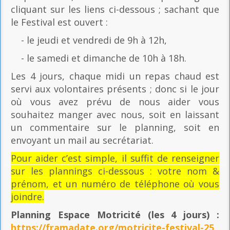
cliquant sur les liens ci-dessous ; sachant que
le Festival est ouvert :
- le jeudi et vendredi de 9h à 12h,
- le samedi et dimanche de 10h à 18h.
Les 4 jours, chaque midi un repas chaud est
servi aux volontaires présents ; donc si le jour
où vous avez prévu de nous aider vous
souhaitez manger avec nous, soit en laissant
un commentaire sur le planning, soit en
envoyant un mail au secrétariat.
Pour aider c’est simple, il suffit de renseigner
sur les plannings ci-dessous : votre nom &
prénom, et un numéro de téléphone où vous
joindre.
Planning Espace Motricité
(les 4 jours) :
https://framadate.org/motricite-festival-25