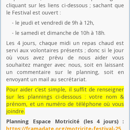
cliquant sur les liens ci-dessous ; sachant que
le Festival est ouvert :
- le jeudi et vendredi de 9h à 12h,
- le samedi et dimanche de 10h à 18h.
Les 4 jours, chaque midi un repas chaud est
servi aux volontaires présents ; donc si le jour
où vous avez prévu de nous aider vous
souhaitez manger avec nous, soit en laissant
un commentaire sur le planning, soit en
envoyant un mail au secrétariat.
Pour aider c’est simple, il suffit de renseigner
sur les plannings ci-dessous : votre nom &
prénom, et un numéro de téléphone où vous
joindre.
Planning Espace Motricité
(les 4 jours) :
https://framadate.org/motricite-festival-25