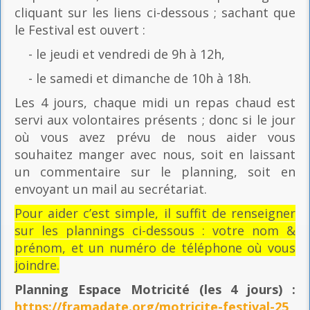
cliquant sur les liens ci-dessous ; sachant que
le Festival est ouvert :
- le jeudi et vendredi de 9h à 12h,
- le samedi et dimanche de 10h à 18h.
Les 4 jours, chaque midi un repas chaud est
servi aux volontaires présents ; donc si le jour
où vous avez prévu de nous aider vous
souhaitez manger avec nous, soit en laissant
un commentaire sur le planning, soit en
envoyant un mail au secrétariat.
Pour aider c’est simple, il suffit de renseigner
sur les plannings ci-dessous : votre nom &
prénom, et un numéro de téléphone où vous
joindre.
Planning Espace Motricité
(les 4 jours) :
https://framadate.org/motricite-festival-25