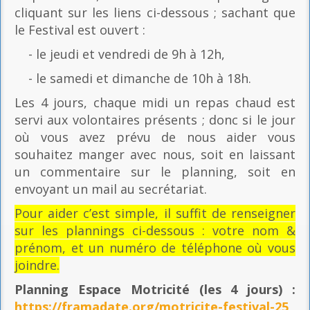
cliquant sur les liens ci-dessous ; sachant que
le Festival est ouvert :
- le jeudi et vendredi de 9h à 12h,
- le samedi et dimanche de 10h à 18h.
Les 4 jours, chaque midi un repas chaud est
servi aux volontaires présents ; donc si le jour
où vous avez prévu de nous aider vous
souhaitez manger avec nous, soit en laissant
un commentaire sur le planning, soit en
envoyant un mail au secrétariat.
Pour aider c’est simple, il suffit de renseigner
sur les plannings ci-dessous : votre nom &
prénom, et un numéro de téléphone où vous
joindre.
Planning Espace Motricité
(les 4 jours) :
https://framadate.org/motricite-festival-25