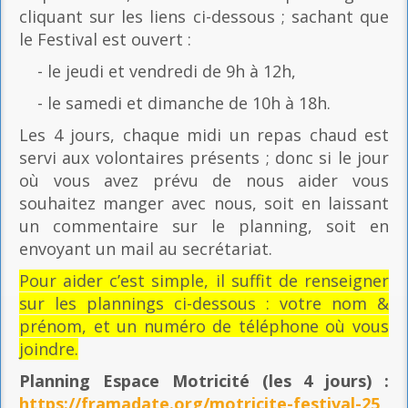
cliquant sur les liens ci-dessous ; sachant que
le Festival est ouvert :
- le jeudi et vendredi de 9h à 12h,
- le samedi et dimanche de 10h à 18h.
Les 4 jours, chaque midi un repas chaud est
servi aux volontaires présents ; donc si le jour
où vous avez prévu de nous aider vous
souhaitez manger avec nous, soit en laissant
un commentaire sur le planning, soit en
envoyant un mail au secrétariat.
Pour aider c’est simple, il suffit de renseigner
sur les plannings ci-dessous : votre nom &
prénom, et un numéro de téléphone où vous
joindre.
Planning Espace Motricité
(les 4 jours) :
https://framadate.org/motricite-festival-25