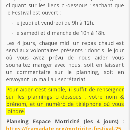
cliquant sur les liens ci-dessous ; sachant que
le Festival est ouvert :
- le jeudi et vendredi de 9h à 12h,
- le samedi et dimanche de 10h à 18h.
Les 4 jours, chaque midi un repas chaud est
servi aux volontaires présents ; donc si le jour
où vous avez prévu de nous aider vous
souhaitez manger avec nous, soit en laissant
un commentaire sur le planning, soit en
envoyant un mail au secrétariat.
Pour aider c’est simple, il suffit de renseigner
sur les plannings ci-dessous : votre nom &
prénom, et un numéro de téléphone où vous
joindre.
Planning Espace Motricité
(les 4 jours) :
https://framadate.org/motricite-festival-25