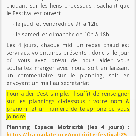
cliquant sur les liens ci-dessous ; sachant que
le Festival est ouvert :
- le jeudi et vendredi de 9h à 12h,
- le samedi et dimanche de 10h à 18h.
Les 4 jours, chaque midi un repas chaud est
servi aux volontaires présents ; donc si le jour
où vous avez prévu de nous aider vous
souhaitez manger avec nous, soit en laissant
un commentaire sur le planning, soit en
envoyant un mail au secrétariat.
Pour aider c’est simple, il suffit de renseigner
sur les plannings ci-dessous : votre nom &
prénom, et un numéro de téléphone où vous
joindre.
Planning Espace Motricité
(les 4 jours) :
https://framadate.org/motricite-festival-25