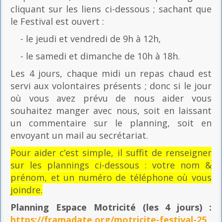
cliquant sur les liens ci-dessous ; sachant que
le Festival est ouvert :
- le jeudi et vendredi de 9h à 12h,
- le samedi et dimanche de 10h à 18h.
Les 4 jours, chaque midi un repas chaud est
servi aux volontaires présents ; donc si le jour
où vous avez prévu de nous aider vous
souhaitez manger avec nous, soit en laissant
un commentaire sur le planning, soit en
envoyant un mail au secrétariat.
Pour aider c’est simple, il suffit de renseigner
sur les plannings ci-dessous : votre nom &
prénom, et un numéro de téléphone où vous
joindre.
Planning Espace Motricité
(les 4 jours) :
https://framadate.org/motricite-festival-25