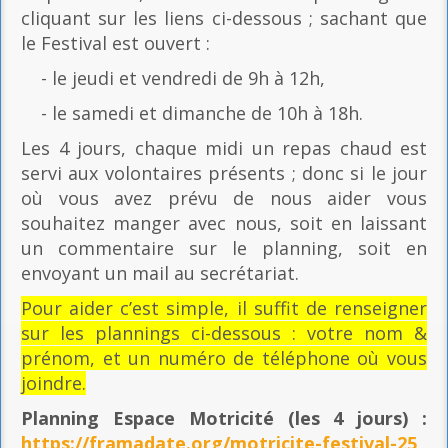
cliquant sur les liens ci-dessous ; sachant que
le Festival est ouvert :
- le jeudi et vendredi de 9h à 12h,
- le samedi et dimanche de 10h à 18h.
Les 4 jours, chaque midi un repas chaud est
servi aux volontaires présents ; donc si le jour
où vous avez prévu de nous aider vous
souhaitez manger avec nous, soit en laissant
un commentaire sur le planning, soit en
envoyant un mail au secrétariat.
Pour aider c’est simple, il suffit de renseigner
sur les plannings ci-dessous : votre nom &
prénom, et un numéro de téléphone où vous
joindre.
Planning Espace Motricité
(les 4 jours) :
https://framadate.org/motricite-festival-25