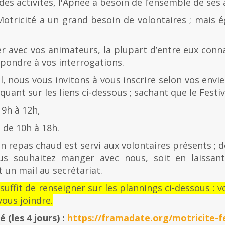
es activités, l'Apnée a besoin de l’ensemble de ses
Motricité a un grand besoin de volontaires ; mais 
er avec vos animateurs, la plupart d’entre eux con
épondre à vos interrogations.
al, nous vous invitons à vous inscrire selon vos envies
quant sur les liens ci-dessous ; sachant que le Festiv
 9h à 12h,
de 10h à 18h.
n repas chaud est servi aux volontaires présents ; d
us souhaitez manger avec nous, soit en laissan
 un mail au secrétariat.
l suffit de renseigner sur les plannings ci-dessous 
ous joindre.
té
(les 4 jours) :
https://framadate.org/motricite-fe