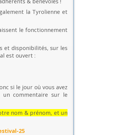
 adhérents & bénévoles !
également la Tyrolienne et
naissent le fonctionnement
 et disponibilités, sur les
al est ouvert :
onc si le jour où vous avez
t un commentaire sur le
: votre nom & prénom, et un
stival-25