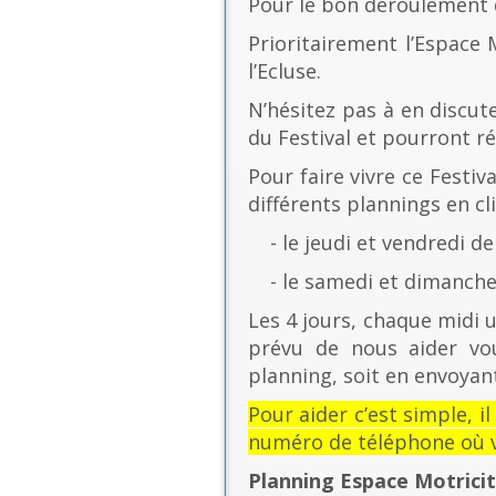
Pour le bon déroulement d
Prioritairement l’Espace 
l’Ecluse.
N’hésitez pas à en discut
du Festival et pourront r
Pour faire vivre ce Festiv
différents plannings en cli
- le jeudi et vendredi de
- le samedi et dimanche 
Les 4 jours, chaque midi u
prévu de nous aider vo
planning, soit en envoyant
Pour aider c’est simple, i
numéro de téléphone où v
Planning Espace Motrici