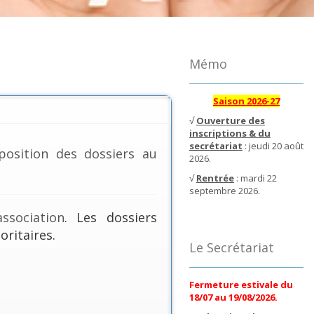
Mémo
Saison 2026-27
√
Ouverture des
inscriptions & du
secrétariat
: jeudi 20 août
position des dossiers au
2026.
√
Rentrée
: mardi 22
septembre 2026.
ssociation
. Les dossiers
oritaires.
Le Secrétariat
Fermeture estivale du
18/07 au 19/08/2026.