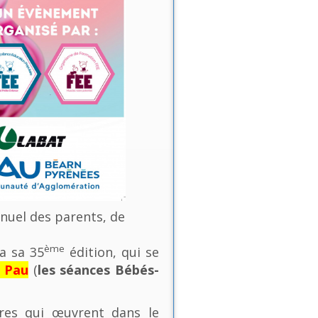
nnuel des parents, de
ème
a sa 35
édition, qui se
e Pau
(
les séances Bébés-
ures qui œuvrent dans le